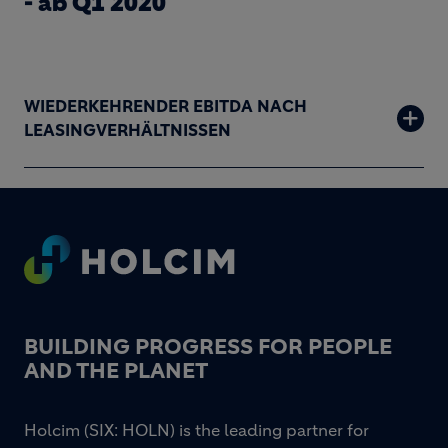
- ab Q1 2020
WIEDERKEHRENDER EBITDA NACH
LEASINGVERHÄLTNISSEN
Footer
BUILDING PROGRESS FOR PEOPLE
AND THE PLANET
Holcim (SIX: HOLN) is the leading partner for