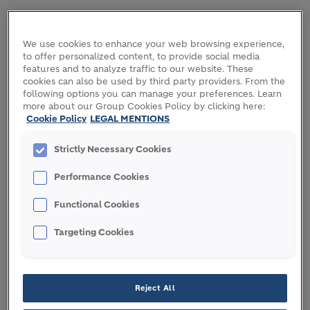
WIEDERKEHRENDE BETRIEBSKOSTEN
We use cookies to enhance your web browsing experience,
to offer personalized content, to provide social media
features and to analyze traffic to our website. These
cookies can also be used by third party providers. From the
WIEDERKEHRENDER EBITDA
following options you can manage your preferences. Learn
more about our Group Cookies Policy by clicking here:
Cookie Policy
LEGAL MENTIONS
WIEDERKEHRENDER EBITDA NACH
Strictly Necessary Cookies
LEASINGVERHÄLTNISSEN
Performance Cookies
Functional Cookies
WIEDERKEHRENDER EBIT
Targeting Cookies
WIEDERKEHRENDE EBIT-MARGE
Reject All