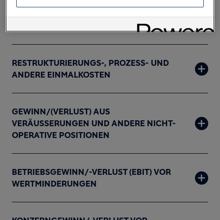
RECURRING EBIT-MARGE
RESTRUKTURIERUNGS-, PROZESS- UND
ANDERE EINMALKOSTEN
GEWINN/(VERLUST) AUS
VERÄUSSERUNGEN UND ANDERE NICHT-
OPERATIVE POSITIONEN
BETRIEBSGEWINN/-VERLUST (EBIT) VOR
WERTMINDERUNGEN