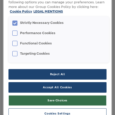
BERÜCKSICHTIGUNG GROSSER M&A-
following options you can manage your preferences. Learn
more about our Group Cookies Policy by clicking here:
TRANSAKTIONEN
Cookie Policy
LEGAL MENTIONS
Strictly Necessary Cookies
GROSS M&A-TRANSAKTIONEN
Performance Cookies
Functional Cookies
WIEDERKEHRENDE BETRIEBSKOSTEN
Targeting Cookies
RECURRING EBITDA
Reject All
Accept All Cookies
RECURRING EBITDA-MARGE
Save Choices
RECURRING EBIT
Cookies Settings