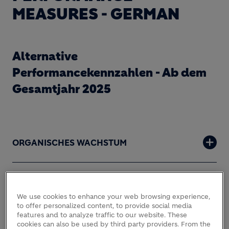
MEASURES - GERMAN
Alternative
Performancekennzahlen - Ab dem
Gesamtjahr 2025
ORGANISCHES WACHSTUM
WACHSTUM IN LOKALER WÄHRUNG
We use cookies to enhance your web browsing experience,
to offer personalized content, to provide social media
features and to analyze traffic to our website. These
WACHSTUM IN LOKALER WÄHRUNG OHNE
cookies can also be used by third party providers. From the