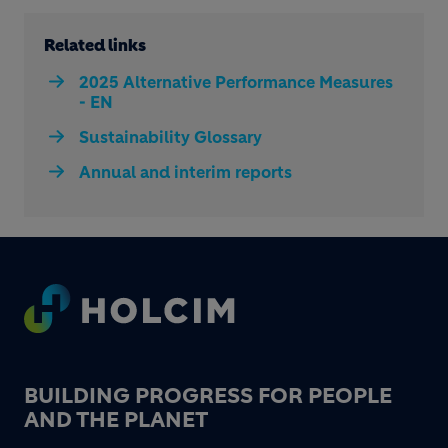
Related links
2025 Alternative Performance Measures
- EN
Sustainability Glossary
Annual and interim reports
Footer
BUILDING PROGRESS FOR PEOPLE
AND THE PLANET